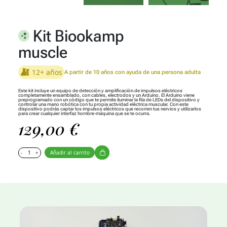
Kit Biookamp
muscle
12+ años
A partir de 10 años con ayuda de una persona adulta
Este kit incluye un equipo de detección y amplificación de impulsos eléctricos
completamente ensamblado, con cables, electrodos y un Arduino. El Arduino viene
preprogramado con un código que te permite iluminar la fila de LEDs del dispositivo y
controlar una mano robótica con tu propia actividad eléctrica muscular. Con este
dispositivo podrás captar los impulsos eléctricos que recorren tus nervios y utilizarlos
para crear cualquier interfaz hombre-máquina que se te ocurra.
129,00
€
-
+
Añadir al carrito