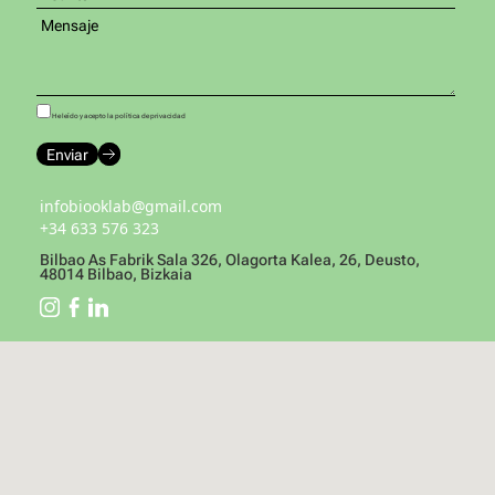
He leído y acepto la política de privacidad
infobiooklab@gmail.com
+34 633 576 323
Bilbao As Fabrik Sala 326, Olagorta Kalea, 26, Deusto,
48014 Bilbao, Bizkaia