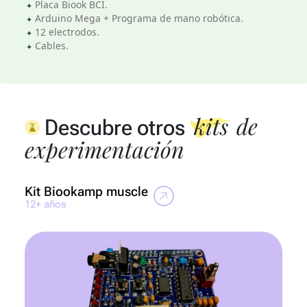
Placa Biook BCI.
Arduino Mega + Programa de mano robótica.
12 electrodos.
Cables.
kits
de
Descubre otros
experimentación
Kit Biookamp muscle
Ki
12+ años
10+