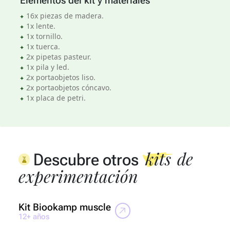
Elementos del kit y materiales
16x piezas de madera.
1x lente.
1x tornillo.
1x tuerca.
2x pipetas pasteur.
1x pila y led.
2x portaobjetos liso.
2x portaobjetos cóncavo.
1x placa de petri.
kits
de
Descubre otros
experimentación
Kit Biookamp muscle
Ki
12+ años
10+