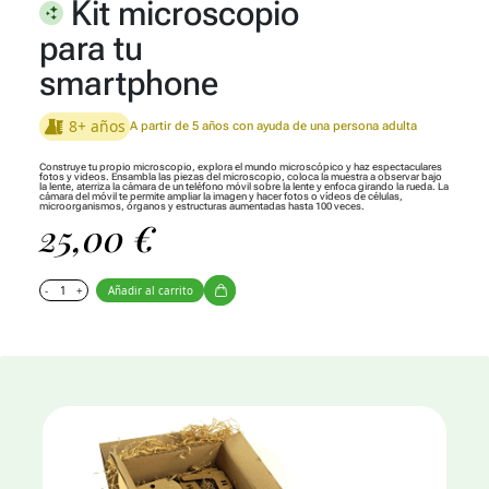
Kit microscopio
para tu
smartphone
8+ años
A partir de 5 años con ayuda de una persona adulta
Construye tu propio microscopio, explora el mundo microscópico y haz espectaculares
fotos y videos. Ensambla las piezas del microscopio, coloca la muestra a observar bajo
la lente, aterriza la cámara de un teléfono móvil sobre la lente y enfoca girando la rueda. La
cámara del móvil te permite ampliar la imagen y hacer fotos o vídeos de células,
microorganismos, órganos y estructuras aumentadas hasta 100 veces.
25,00
€
-
+
Añadir al carrito