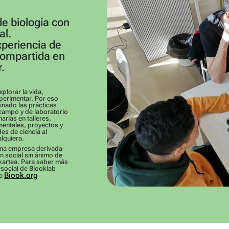
de biología con
al.
periencia de
 compartida en
.
plorar la vida,
xperimentar. Por eso
nado las prácticas
 campo y de laboratorio
arlas en talleres,
entales, proyectos y
des de ciencia al
lquiera.
na empresa derivada
ón social sin ánimo de
lkartea. Para saber más
 social de Biooklab
Biook.org
de