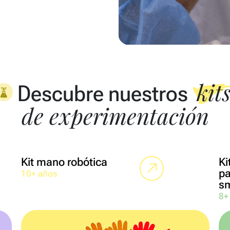
kit
Descubre nuestros
de experimentación
Kit mano robótica
Ki
pa
10+ años
s
8+