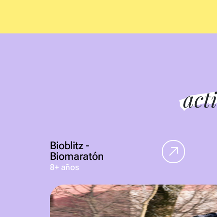
act
Bioblitz -
Biomaratón
8+ años