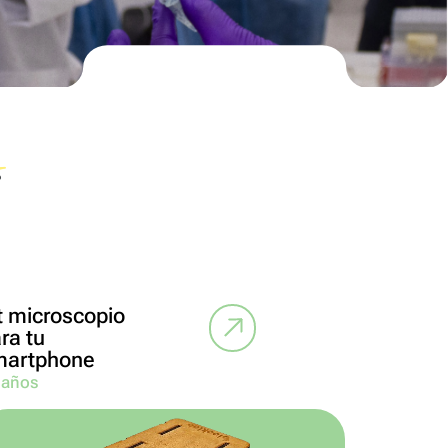
s
t microscopio
ra tu
martphone
 años