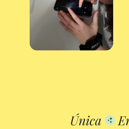
Única
Em