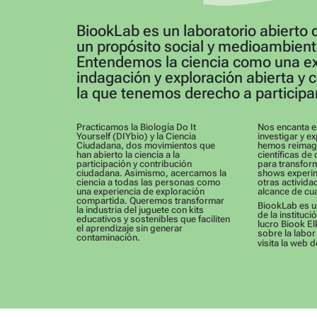
BiookLab es un laboratorio abierto 
un propósito social y medioambient
Entendemos la ciencia como una ex
indagación y exploración abierta y
la que tenemos derecho a participar
Practicamos la Biología Do It
Nos encanta ex
Yourself (DIYbio) y la Ciencia
investigar y e
Ciudadana, dos movimientos que
hemos reimagi
han abierto la ciencia a la
científicas de
participación y contribución
para transform
ciudadana. Asimismo, acercamos la
shows experim
ciencia a todas las personas como
otras activida
una experiencia de exploración
alcance de cua
compartida. Queremos transformar
BiookLab es u
la industria del juguete con kits
de la instituci
educativos y sostenibles que faciliten
lucro Biook E
el aprendizaje sin generar
sobre la labor
contaminación.
visita la web 