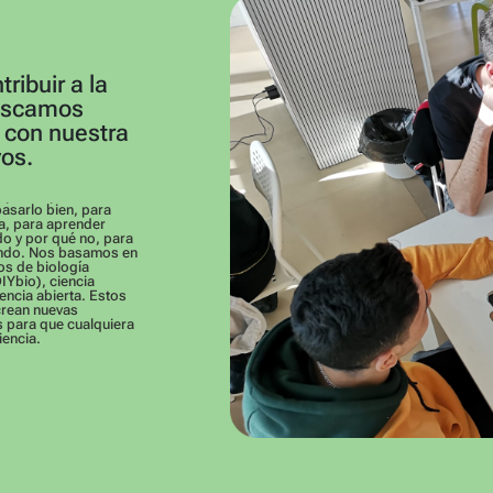
ibuir a la
Buscamos
, con nuestra
vos.
pasarlo bien, para
da, para aprender
o y por qué no, para
undo. Nos basamos en
os de biología
IYbio), ciencia
encia abierta. Estos
crean nuevas
 para que cualquiera
iencia.